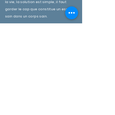
la vie, la solution est simple, il faut
garder le cap que constitue un esprit
sain dans un corps sain.
Seniors
L’arbre a poussé comme il a pu, l’heure
est arrivée enfin de récolter les fruits
de la vie. Certain auront eu la chance
ou la sagesse de préparer cette
période de cueillette des fruits et de
stabilités. D’autres arrivent ici
cabossés, épuisés par un chemin
difficile. Pas de panique ! La principale
qualité du véhicule que vous pilotez
est sa capacité merveilleuse et