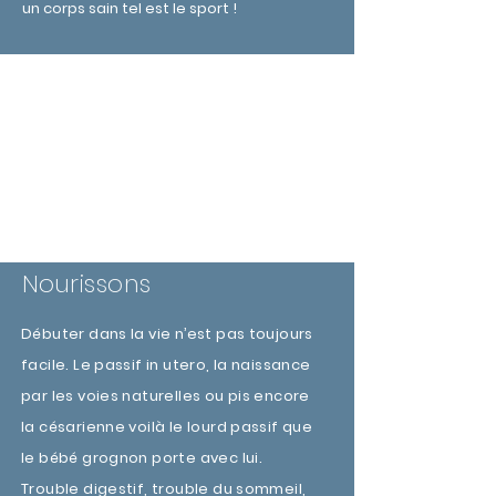
un corps sain tel est le sport !
Nourissons
Débuter dans la vie n’est pas toujours
facile. Le passif in utero, la naissance
par les voies naturelles ou pis encore
la césarienne voilà le lourd passif que
le bébé grognon porte avec lui.
Trouble digestif, trouble du sommeil,